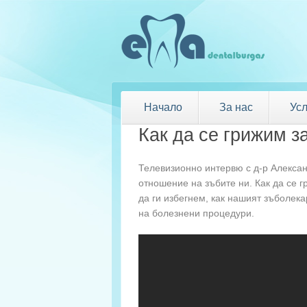
Начало
За нас
Усл
Как да се грижим з
Телевизионно интервю с д-р Алексан
отношение на зъбите ни. Как да се г
да ги избегнем, как нашият зъболека
на болезнени процедури.